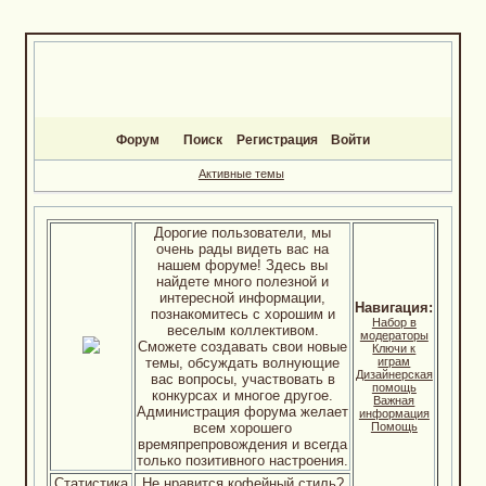
Форум
Поиск
Регистрация
Войти
Активные темы
Дорогие пользователи, мы
очень рады видеть вас на
нашем форуме! Здесь вы
найдете много полезной и
интересной информации,
Навигация:
познакомитесь с хорошим и
Набор в
веселым коллективом.
модераторы
Сможете создавать свои новые
Ключи к
темы, обсуждать волнующие
играм
Дизайнерская
вас вопросы, участвовать в
помощь
конкурсах и многое другое.
Важная
Администрация форума желает
информация
всем хорошего
Помощь
времяпрепровождения и всегда
только позитивного настроения.
Статистика
Не нравится кофейный стиль?