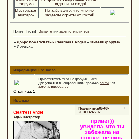
форума
Тогда пиши
сюда
!
Мастерская
Не забывайте, что многие
аватарок
разделы скрыты от гостей
Привет, Гость!
Войдите
или
зарегистрируйтесь
.
»
Добро пожаловать к Clearness Angel!
»
Жители форума
»
Ирулька
Информационное табло
Приветствуем тебя на форуме, Гость.
Для участия в конференциях просьба
войти
или
зарегистрироваться
.
Страница:
1
Ирулька
Поделиться
05-03-
1
Clearness Angel
2010 14:45:07
Администратор
привет))
увидела, что ты
забежала на
форум, решила