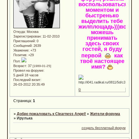
воспользоваться
моментом и
быстренько
выделить тебе
жилплощадь)))вот...т
можешь
Откуда:
Москва
Зарегистрирован
: 11-02-2010
принимать
Приглашений:
0
здесь своих
Сообщений:
2639
гостей, я буду
Уважение:
+73
первой
как
Позитив:
+29
твоё настоящее
Пол:
имя?
Возраст:
37
[1989-01-25]
Провел на форуме:
5 дней 18 часов
Последний визит:
26-03-2012 20:35:49
0
Страница:
1
»
Добро пожаловать к Clearness Angel!
»
Жители форума
»
Ирулька
создать бесплатный форум